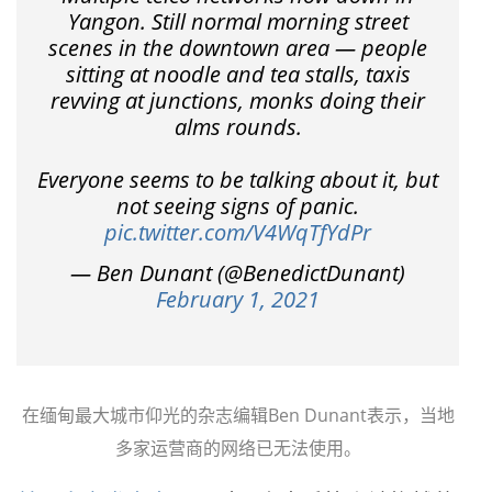
Yangon. Still normal morning street
scenes in the downtown area — people
sitting at noodle and tea stalls, taxis
revving at junctions, monks doing their
alms rounds.
Everyone seems to be talking about it, but
not seeing signs of panic.
pic.twitter.com/V4WqTfYdPr
— Ben Dunant (@BenedictDunant)
February 1, 2021
在缅甸最大城市仰光的杂志编辑Ben Dunant表示，当地
多家运营商的网络已无法使用。