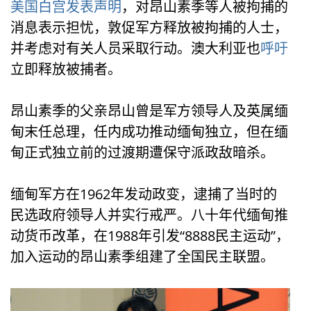
美国白宫发表声明
，对昂山素季等人被拘捕的
消息表示担忧，敦促军方释放被拘捕的人士，
并考虑对有关人员采取行动。澳大利亚也
呼吁
立即释放被捕者。
昂山素季的父亲昂山曾是军方领导人及英属缅
甸末任总理，任内成功推动缅甸独立，但在缅
甸正式独立前的过渡期遭保守派政敌暗杀。
缅甸军方在1962年发动政变，逮捕了当时的
民选政府领导人并实行戒严。八十年代缅甸推
动货币改革，在1988年引发“8888民主运动”，
加入运动的昂山素季组建了全国民主联盟。